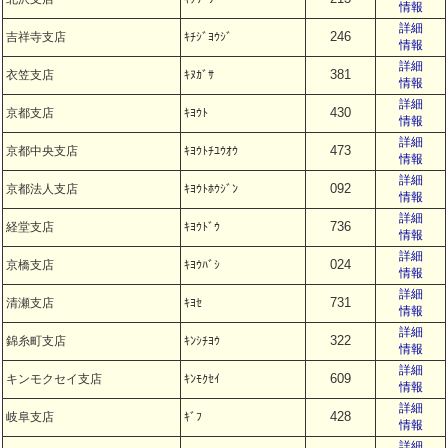
情報
詳細
246
吉祥寺支店
ｷﾁｼﾞﾖｳｼﾞ
情報
詳細
381
衣笠支店
ｷﾇｶﾞｻ
情報
詳細
430
京都支店
ｷﾖｳﾄ
情報
詳細
473
京都中央支店
ｷﾖｳﾄﾁﾕｳｵｳ
情報
詳細
092
京都法人支店
ｷﾖｳﾄﾎｳｼﾞﾝ
情報
詳細
736
経堂支店
ｷﾖｳﾄﾞｳ
情報
詳細
024
京橋支店
ｷﾖｳﾊﾞｼ
情報
詳細
731
清瀬支店
ｷﾖｾ
情報
詳細
322
錦糸町支店
ｷﾝｼﾁﾖｳ
情報
詳細
609
キンモクセイ支店
ｷﾝﾓｸｾｲ
情報
詳細
428
岐阜支店
ｷﾞﾌ
情報
詳細