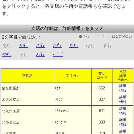
をクリックすると、各支店の住所や電話番号を確認できま
す。
支店の詳細は「詳細情報」をタップ
※「-」「゛」「゜」は1文字扱い
2文字目で絞り込む
あ行
か行
さ行
た行
な行
は行
ま行
や行
ら行
わ行
-゛゜
支店
支店
支店名
フリガナ
詳細
コード
画面へ
詳細
662
菊名出張所
ｷｸﾅ
情報
詳細
327
木更津支店
ｷｻﾗﾂﾞ
情報
詳細
611
北九州支店
ｷﾀｷﾕｳｼﾕｳ
情報
詳細
333
北小金支店
ｷﾀｺｶﾞﾈ
情報
詳細
213
北沢支店
ｷﾀｻﾞﾜ