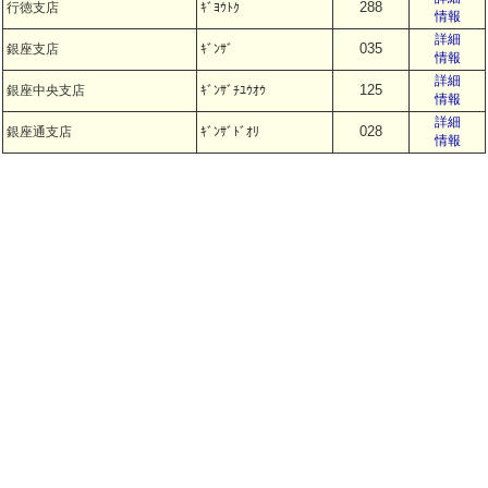
288
行徳支店
ｷﾞﾖｳﾄｸ
情報
詳細
035
銀座支店
ｷﾞﾝｻﾞ
情報
詳細
125
銀座中央支店
ｷﾞﾝｻﾞﾁﾕｳｵｳ
情報
詳細
028
銀座通支店
ｷﾞﾝｻﾞﾄﾞｵﾘ
情報