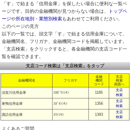
「す」で始まる「信用金庫」を探したい場合に便利な一覧ペ
ージです。目的の金融機関が見つからない場合は、
トップペ
ージ
や
所在地別・業態別検索
もあわせてご利用ください。
このページの見方
以下の一覧では、頭文字「す」で始まる信用金庫について、
金融機関名、フリガナ、金融機関コードを掲載しています。
「支店検索」をクリックすると、各金融機関の支店コード一
覧を確認できます。
支店コード検索は「支店検索」をタップ
金融
支店
金融機関名
フリガナ
機関
検索
コード
画面へ
支店
1185
須賀川信用金庫
ｽｶｶﾞﾜｼﾝｷﾝ
検索
支店
1356
巣鴨信用金庫
ｽｶﾞﾓｼﾝｷﾝ
検索
支店
1393
諏訪信用金庫
ｽﾜｼﾝｷﾝ
検索
よくあるご質問