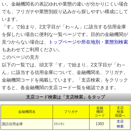
い。金融機関名の表記ゆれや業態の違いが分かりにくい場合
でも、フリガナや業態別絞り込みから探しやすい構成にして
います。
「す」で始まり、2文字目が「わ～ん」に該当する信用金庫
を探したい場合に便利な一覧ページです。目的の金融機関が
見つからない場合は、
トップページ
や
所在地別・業態別検索
もあわせてご利用ください。
このページの見方
以下の一覧では、頭文字「す」で始まり、2文字目が「わ～
ん」に該当する信用金庫について、金融機関名、フリガナ、
金融機関コードを掲載しています。「支店検索」をクリック
すると、各金融機関の支店コード一覧を確認できます。
支店コード検索は「支店検索」をタップ
金融
支店
金融機関名
フリガナ
機関
検索
コード
画面へ
支店
1393
諏訪信用金庫
ｽﾜｼﾝｷﾝ
検索