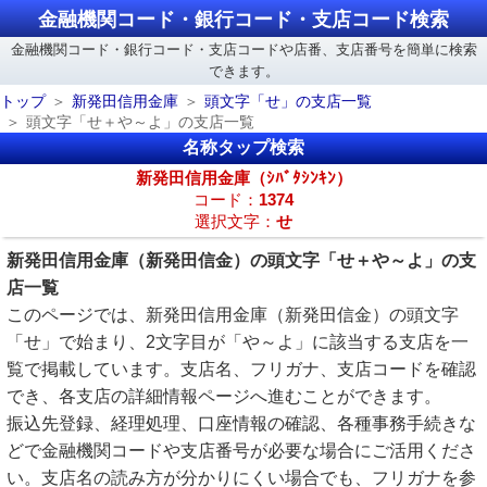
金融機関コード・銀行コード・支店コード検索
金融機関コード・銀行コード・支店コードや店番、支店番号を簡単に検索
できます。
トップ
新発田信用金庫
頭文字「せ」の支店一覧
頭文字「せ＋や～よ」の支店一覧
名称タップ検索
新発田信用金庫（ｼﾊﾞﾀｼﾝｷﾝ）
コード：
1374
選択文字：
せ
新発田信用金庫（新発田信金）の頭文字「せ＋や～よ」の支
店一覧
このページでは、新発田信用金庫（新発田信金）の頭文字
「せ」で始まり、2文字目が「や～よ」に該当する支店を一
覧で掲載しています。支店名、フリガナ、支店コードを確認
でき、各支店の詳細情報ページへ進むことができます。
振込先登録、経理処理、口座情報の確認、各種事務手続きな
どで金融機関コードや支店番号が必要な場合にご活用くださ
い。支店名の読み方が分かりにくい場合でも、フリガナを参