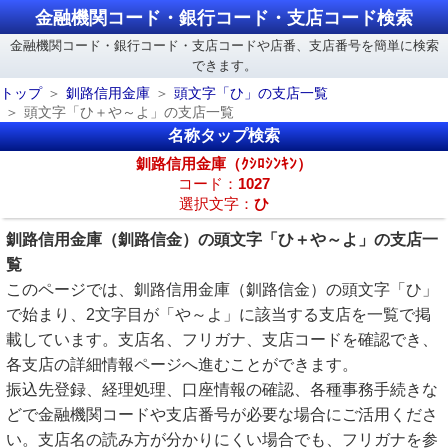
金融機関コード・銀行コード・支店コード検索
金融機関コード・銀行コード・支店コードや店番、支店番号を簡単に検索
できます。
トップ
釧路信用金庫
頭文字「ひ」の支店一覧
頭文字「ひ＋や～よ」の支店一覧
名称タップ検索
釧路信用金庫（ｸｼﾛｼﾝｷﾝ）
コード：
1027
選択文字：
ひ
釧路信用金庫（釧路信金）の頭文字「ひ＋や～よ」の支店一
覧
このページでは、釧路信用金庫（釧路信金）の頭文字「ひ」
で始まり、2文字目が「や～よ」に該当する支店を一覧で掲
載しています。支店名、フリガナ、支店コードを確認でき、
各支店の詳細情報ページへ進むことができます。
振込先登録、経理処理、口座情報の確認、各種事務手続きな
どで金融機関コードや支店番号が必要な場合にご活用くださ
い。支店名の読み方が分かりにくい場合でも、フリガナを参