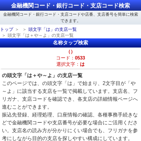
金融機関コード・銀行コード・支店コード検索
金融機関コード・銀行コード・支店コードや店番、支店番号を簡単に検索
できます。
トップ
頭文字「は」の支店一覧
頭文字「は＋や～よ」の支店一覧
名称タップ検索
（）
コード：
0533
選択文字：
は
の頭文字「は＋や～よ」の支店一覧
このページでは、の頭文字「は」で始まり、2文字目が「や
～よ」に該当する支店を一覧で掲載しています。支店名、フ
リガナ、支店コードを確認でき、各支店の詳細情報ページへ
進むことができます。
振込先登録、経理処理、口座情報の確認、各種事務手続きな
どで金融機関コードや支店番号が必要な場合にご活用くださ
い。支店名の読み方が分かりにくい場合でも、フリガナを参
考にしながら目的の支店を探しやすい構成にしています。