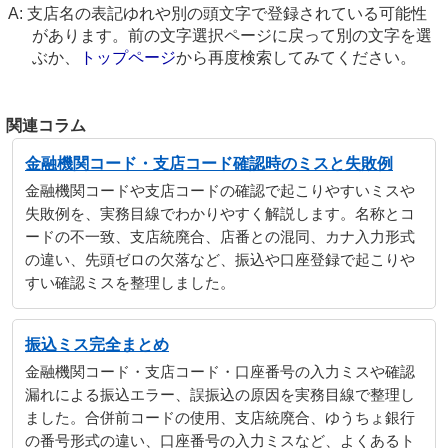
支店名の表記ゆれや別の頭文字で登録されている可能性
があります。前の文字選択ページに戻って別の文字を選
ぶか、
トップページ
から再度検索してみてください。
関連コラム
金融機関コード・支店コード確認時のミスと失敗例
金融機関コードや支店コードの確認で起こりやすいミスや
失敗例を、実務目線でわかりやすく解説します。名称とコ
ードの不一致、支店統廃合、店番との混同、カナ入力形式
の違い、先頭ゼロの欠落など、振込や口座登録で起こりや
すい確認ミスを整理しました。
振込ミス完全まとめ
金融機関コード・支店コード・口座番号の入力ミスや確認
漏れによる振込エラー、誤振込の原因を実務目線で整理し
ました。合併前コードの使用、支店統廃合、ゆうちょ銀行
の番号形式の違い、口座番号の入力ミスなど、よくあるト