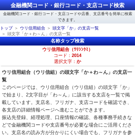
金融機関コード・銀行コード・支店コード検索
金融機関コード・銀行コード・支店コードや店番、支店番号を簡単に検索
できます。
トップ
ウリ信用組合
頭文字「か」の支店一覧
頭文字「か＋わ～ん」の支店一覧
名称タップ検索
ウリ信用組合（ｳﾘｼﾝｸﾐ）
コード：
2014
選択文字：
か
ウリ信用組合（ウリ信組）の頭文字「か＋わ～ん」の支店一
覧
このページでは、ウリ信用組合（ウリ信組）の頭文字「か」
で始まり、2文字目が「わ～ん」に該当する支店を一覧で掲
載しています。支店名、フリガナ、支店コードを確認でき、
各支店の詳細情報ページへ進むことができます。
振込先登録、経理処理、口座情報の確認、各種事務手続きな
どで金融機関コードや支店番号が必要な場合にご活用くださ
い。支店名の読み方が分かりにくい場合でも、フリガナを参