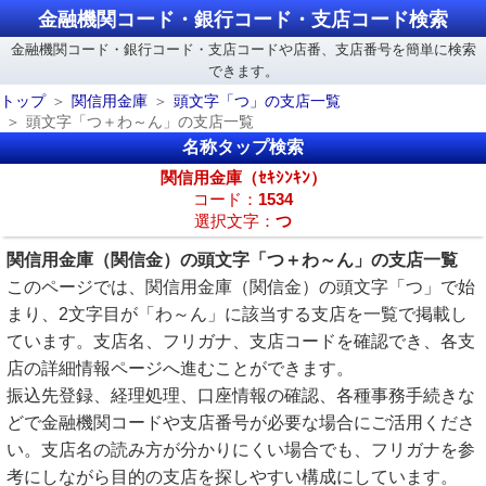
金融機関コード・銀行コード・支店コード検索
金融機関コード・銀行コード・支店コードや店番、支店番号を簡単に検索
できます。
トップ
関信用金庫
頭文字「つ」の支店一覧
頭文字「つ＋わ～ん」の支店一覧
名称タップ検索
関信用金庫（ｾｷｼﾝｷﾝ）
コード：
1534
選択文字：
つ
関信用金庫（関信金）の頭文字「つ＋わ～ん」の支店一覧
このページでは、関信用金庫（関信金）の頭文字「つ」で始
まり、2文字目が「わ～ん」に該当する支店を一覧で掲載し
ています。支店名、フリガナ、支店コードを確認でき、各支
店の詳細情報ページへ進むことができます。
振込先登録、経理処理、口座情報の確認、各種事務手続きな
どで金融機関コードや支店番号が必要な場合にご活用くださ
い。支店名の読み方が分かりにくい場合でも、フリガナを参
考にしながら目的の支店を探しやすい構成にしています。