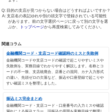
目的の支店が見つからない場合はどうすればよいですか？
支店名の表記ゆれや別の頭文字で登録されている可能性
があります。前の文字選択ページに戻って別の文字を選
ぶか、
トップページ
から再度検索してみてください。
関連コラム
金融機関コード・支店コード確認時のミスと失敗例
金融機関コードや支店コードの確認で起こりやすいミスや
失敗例を、実務目線でわかりやすく解説します。名称とコ
ードの不一致、支店統廃合、店番との混同、カナ入力形式
の違い、先頭ゼロの欠落など、振込や口座登録で起こりや
すい確認ミスを整理しました。
振込ミス完全まとめ
金融機関コード・支店コード・口座番号の入力ミスや確認
漏れによる振込エラー、誤振込の原因を実務目線で整理し