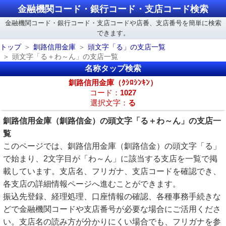
金融機関コード・銀行コード・支店コード検索
金融機関コード・銀行コード・支店コードや店番、支店番号を簡単に検索
できます。
トップ
釧路信用金庫
頭文字「る」の支店一覧
頭文字「る＋わ～ん」の支店一覧
名称タップ検索
釧路信用金庫（ｸｼﾛｼﾝｷﾝ）
コード：
1027
選択文字：
る
釧路信用金庫（釧路信金）の頭文字「る＋わ～ん」の支店一
覧
このページでは、釧路信用金庫（釧路信金）の頭文字「る」
で始まり、2文字目が「わ～ん」に該当する支店を一覧で掲
載しています。支店名、フリガナ、支店コードを確認でき、
各支店の詳細情報ページへ進むことができます。
振込先登録、経理処理、口座情報の確認、各種事務手続きな
どで金融機関コードや支店番号が必要な場合にご活用くださ
い。支店名の読み方が分かりにくい場合でも、フリガナを参