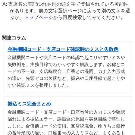
支店名の表記ゆれや別の頭文字で登録されている可能性
があります。前の文字選択ページに戻って別の文字を選
ぶか、
トップページ
から再度検索してみてください。
関連コラム
金融機関コード・支店コード確認時のミスと失敗例
金融機関コードや支店コードの確認で起こりやすいミスや
失敗例を、実務目線でわかりやすく解説します。名称とコ
ードの不一致、支店統廃合、店番との混同、カナ入力形式
の違い、先頭ゼロの欠落など、振込や口座登録で起こりや
すい確認ミスを整理しました。
振込ミス完全まとめ
金融機関コード・支店コード・口座番号の入力ミスや確認
漏れによる振込エラー、誤振込の原因を実務目線で整理し
ました。合併前コードの使用、支店統廃合、ゆうちょ銀行
の番号形式の違い、口座番号の入力ミスなど、よくあるト