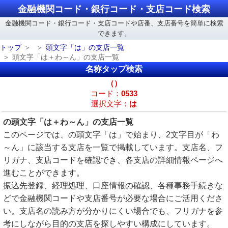
金融機関コード・銀行コード・支店コード検索
金融機関コード・銀行コード・支店コードや店番、支店番号を簡単に検索
できます。
トップ
頭文字「は」の支店一覧
頭文字「は＋わ～ん」の支店一覧
名称タップ検索
（）
コード：
0533
選択文字：
は
の頭文字「は＋わ～ん」の支店一覧
このページでは、の頭文字「は」で始まり、2文字目が「わ
～ん」に該当する支店を一覧で掲載しています。支店名、フ
リガナ、支店コードを確認でき、各支店の詳細情報ページへ
進むことができます。
振込先登録、経理処理、口座情報の確認、各種事務手続きな
どで金融機関コードや支店番号が必要な場合にご活用くださ
い。支店名の読み方が分かりにくい場合でも、フリガナを参
考にしながら目的の支店を探しやすい構成にしています。