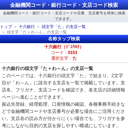
金融機関コード・銀行コード・支店コード検索
金融機関コード・銀行コード・支店コードや店番、支店番号を簡単に検索
できます。
トップ
十六銀行
頭文字「た」の支店一覧
頭文字「た＋わ～ん」の支店一覧
名称タップ検索
十六銀行（ｼﾞﾕｳﾛｸ）
コード：
0153
選択文字：
た
十六銀行の頭文字「た＋わ～ん」の支店一覧
このページでは、十六銀行の頭文字「た」で始まり、2文字
目が「わ～ん」に該当する支店を一覧で掲載しています。支
店名、フリガナ、支店コードを確認でき、各支店の詳細情報
ページへ進むことができます。
振込先登録、経理処理、口座情報の確認、各種事務手続きな
どで金融機関コードや支店番号が必要な場合にご活用くださ
い。支店名の読み方が分かりにくい場合でも、フリガナを参
考にしながら目的の支店を探しやすい構成にしています。