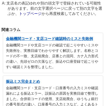
支店名の表記ゆれや別の頭文字で登録されている可能性
があります。前の文字選択ページに戻って別の文字を選
ぶか、
トップページ
から再度検索してみてください。
関連コラム
金融機関コード・支店コード確認時のミスと失敗例
金融機関コードや支店コードの確認で起こりやすいミスや
失敗例を、実務目線でわかりやすく解説します。名称とコ
ードの不一致、支店統廃合、店番との混同、カナ入力形式
の違い、先頭ゼロの欠落など、振込や口座登録で起こりや
すい確認ミスを整理しました。
振込ミス完全まとめ
金融機関コード・支店コード・口座番号の入力ミスや確認
漏れによる振込エラー、誤振込の原因を実務目線で整理し
ました。合併前コードの使用、支店統廃合、ゆうちょ銀行
の番号形式の違い、口座番号の入力ミスなど、よくあるト