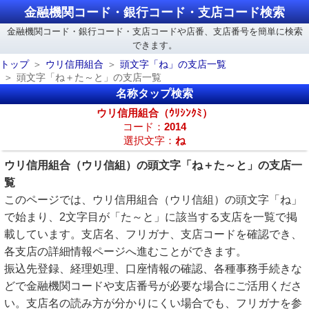
金融機関コード・銀行コード・支店コード検索
金融機関コード・銀行コード・支店コードや店番、支店番号を簡単に検索
できます。
トップ
ウリ信用組合
頭文字「ね」の支店一覧
頭文字「ね＋た～と」の支店一覧
名称タップ検索
ウリ信用組合（ｳﾘｼﾝｸﾐ）
コード：
2014
選択文字：
ね
ウリ信用組合（ウリ信組）の頭文字「ね＋た～と」の支店一
覧
このページでは、ウリ信用組合（ウリ信組）の頭文字「ね」
で始まり、2文字目が「た～と」に該当する支店を一覧で掲
載しています。支店名、フリガナ、支店コードを確認でき、
各支店の詳細情報ページへ進むことができます。
振込先登録、経理処理、口座情報の確認、各種事務手続きな
どで金融機関コードや支店番号が必要な場合にご活用くださ
い。支店名の読み方が分かりにくい場合でも、フリガナを参