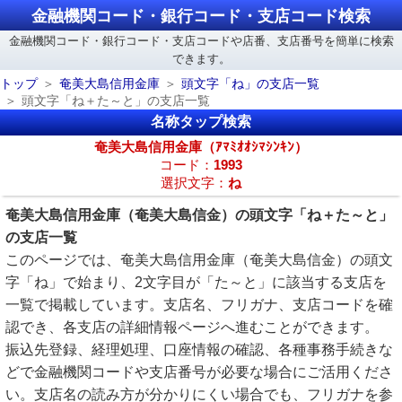
金融機関コード・銀行コード・支店コード検索
金融機関コード・銀行コード・支店コードや店番、支店番号を簡単に検索
できます。
トップ
奄美大島信用金庫
頭文字「ね」の支店一覧
頭文字「ね＋た～と」の支店一覧
名称タップ検索
奄美大島信用金庫（ｱﾏﾐｵｵｼﾏｼﾝｷﾝ）
コード：
1993
選択文字：
ね
奄美大島信用金庫（奄美大島信金）の頭文字「ね＋た～と」
の支店一覧
このページでは、奄美大島信用金庫（奄美大島信金）の頭文
字「ね」で始まり、2文字目が「た～と」に該当する支店を
一覧で掲載しています。支店名、フリガナ、支店コードを確
認でき、各支店の詳細情報ページへ進むことができます。
振込先登録、経理処理、口座情報の確認、各種事務手続きな
どで金融機関コードや支店番号が必要な場合にご活用くださ
い。支店名の読み方が分かりにくい場合でも、フリガナを参