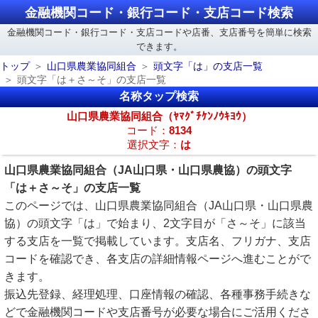
金融機関コード・銀行コード・支店コード検索
金融機関コード・銀行コード・支店コードや店番、支店番号を簡単に検索
できます。
トップ
山口県農業協同組合
頭文字「は」の支店一覧
頭文字「は＋さ～そ」の支店一覧
名称タップ検索
山口県農業協同組合（ﾔﾏｸﾞﾁｹﾝﾉｳｷﾖｳ）
コード：
8134
選択文字：
は
山口県農業協同組合（JA山口県・山口県農協）の頭文字
「は＋さ～そ」の支店一覧
このページでは、山口県農業協同組合（JA山口県・山口県農
協）の頭文字「は」で始まり、2文字目が「さ～そ」に該当
する支店を一覧で掲載しています。支店名、フリガナ、支店
コードを確認でき、各支店の詳細情報ページへ進むことがで
きます。
振込先登録、経理処理、口座情報の確認、各種事務手続きな
どで金融機関コードや支店番号が必要な場合にご活用くださ