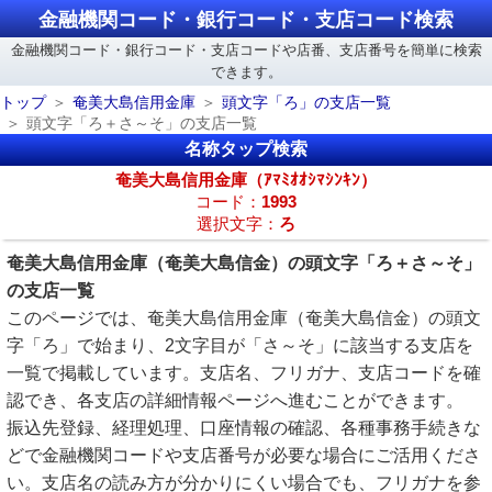
金融機関コード・銀行コード・支店コード検索
金融機関コード・銀行コード・支店コードや店番、支店番号を簡単に検索
できます。
トップ
奄美大島信用金庫
頭文字「ろ」の支店一覧
頭文字「ろ＋さ～そ」の支店一覧
名称タップ検索
奄美大島信用金庫（ｱﾏﾐｵｵｼﾏｼﾝｷﾝ）
コード：
1993
選択文字：
ろ
奄美大島信用金庫（奄美大島信金）の頭文字「ろ＋さ～そ」
の支店一覧
このページでは、奄美大島信用金庫（奄美大島信金）の頭文
字「ろ」で始まり、2文字目が「さ～そ」に該当する支店を
一覧で掲載しています。支店名、フリガナ、支店コードを確
認でき、各支店の詳細情報ページへ進むことができます。
振込先登録、経理処理、口座情報の確認、各種事務手続きな
どで金融機関コードや支店番号が必要な場合にご活用くださ
い。支店名の読み方が分かりにくい場合でも、フリガナを参