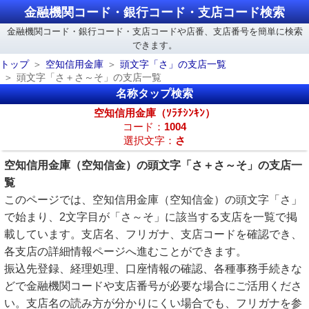
金融機関コード・銀行コード・支店コード検索
金融機関コード・銀行コード・支店コードや店番、支店番号を簡単に検索
できます。
トップ
空知信用金庫
頭文字「さ」の支店一覧
頭文字「さ＋さ～そ」の支店一覧
名称タップ検索
空知信用金庫（ｿﾗﾁｼﾝｷﾝ）
コード：
1004
選択文字：
さ
空知信用金庫（空知信金）の頭文字「さ＋さ～そ」の支店一
覧
このページでは、空知信用金庫（空知信金）の頭文字「さ」
で始まり、2文字目が「さ～そ」に該当する支店を一覧で掲
載しています。支店名、フリガナ、支店コードを確認でき、
各支店の詳細情報ページへ進むことができます。
振込先登録、経理処理、口座情報の確認、各種事務手続きな
どで金融機関コードや支店番号が必要な場合にご活用くださ
い。支店名の読み方が分かりにくい場合でも、フリガナを参