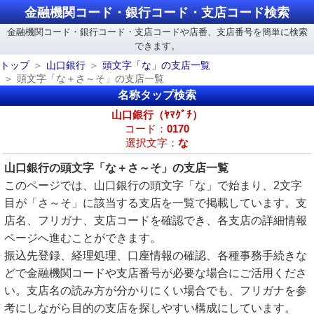
金融機関コード・銀行コード・支店コード検索
金融機関コード・銀行コード・支店コードや店番、支店番号を簡単に検索
できます。
トップ
山口銀行
頭文字「な」の支店一覧
頭文字「な＋さ～そ」の支店一覧
名称タップ検索
山口銀行（ﾔﾏｸﾞﾁ）
コード：
0170
選択文字：
な
山口銀行の頭文字「な＋さ～そ」の支店一覧
このページでは、山口銀行の頭文字「な」で始まり、2文字
目が「さ～そ」に該当する支店を一覧で掲載しています。支
店名、フリガナ、支店コードを確認でき、各支店の詳細情報
ページへ進むことができます。
振込先登録、経理処理、口座情報の確認、各種事務手続きな
どで金融機関コードや支店番号が必要な場合にご活用くださ
い。支店名の読み方が分かりにくい場合でも、フリガナを参
考にしながら目的の支店を探しやすい構成にしています。