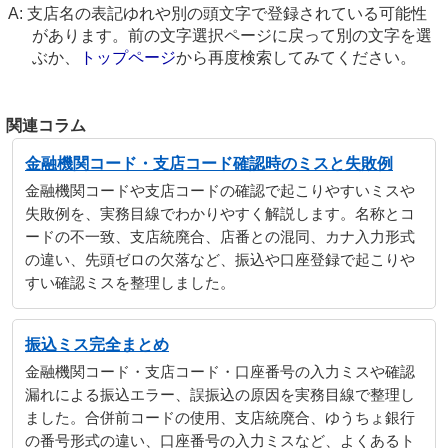
支店名の表記ゆれや別の頭文字で登録されている可能性
があります。前の文字選択ページに戻って別の文字を選
ぶか、
トップページ
から再度検索してみてください。
関連コラム
金融機関コード・支店コード確認時のミスと失敗例
金融機関コードや支店コードの確認で起こりやすいミスや
失敗例を、実務目線でわかりやすく解説します。名称とコ
ードの不一致、支店統廃合、店番との混同、カナ入力形式
の違い、先頭ゼロの欠落など、振込や口座登録で起こりや
すい確認ミスを整理しました。
振込ミス完全まとめ
金融機関コード・支店コード・口座番号の入力ミスや確認
漏れによる振込エラー、誤振込の原因を実務目線で整理し
ました。合併前コードの使用、支店統廃合、ゆうちょ銀行
の番号形式の違い、口座番号の入力ミスなど、よくあるト