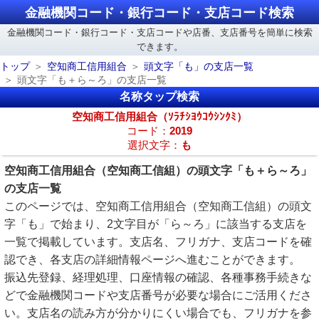
金融機関コード・銀行コード・支店コード検索
金融機関コード・銀行コード・支店コードや店番、支店番号を簡単に検索
できます。
トップ
空知商工信用組合
頭文字「も」の支店一覧
頭文字「も＋ら～ろ」の支店一覧
名称タップ検索
空知商工信用組合（ｿﾗﾁｼﾖｳｺｳｼﾝｸﾐ）
コード：
2019
選択文字：
も
空知商工信用組合（空知商工信組）の頭文字「も＋ら～ろ」
の支店一覧
このページでは、空知商工信用組合（空知商工信組）の頭文
字「も」で始まり、2文字目が「ら～ろ」に該当する支店を
一覧で掲載しています。支店名、フリガナ、支店コードを確
認でき、各支店の詳細情報ページへ進むことができます。
振込先登録、経理処理、口座情報の確認、各種事務手続きな
どで金融機関コードや支店番号が必要な場合にご活用くださ
い。支店名の読み方が分かりにくい場合でも、フリガナを参