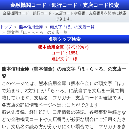
金融機関コード・銀行コード・支店コード検索
金融機関コード・銀行コード・支店コードや店番、支店番号を簡単に検索
できます。
トップ
熊本信用金庫
頭文字「ほ」の支店一覧
頭文字「ほ＋ら～ろ」の支店一覧
名称タップ検索
熊本信用金庫（ｸﾏﾓﾄｼﾝｷﾝ）
コード：
1951
選択文字：
ほ
熊本信用金庫（熊本信金）の頭文字「ほ＋ら～ろ」の支店一
覧
このページでは、熊本信用金庫（熊本信金）の頭文字「ほ」
で始まり、2文字目が「ら～ろ」に該当する支店を一覧で掲
載しています。支店名、フリガナ、支店コードを確認でき、
各支店の詳細情報ページへ進むことができます。
振込先登録、経理処理、口座情報の確認、各種事務手続きな
どで金融機関コードや支店番号が必要な場合にご活用くださ
い。支店名の読み方が分かりにくい場合でも、フリガナを参