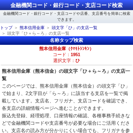
金融機関コード・銀行コード・支店コード検索
金融機関コード・銀行コード・支店コードや店番、支店番号を簡単に検索
できます。
トップ
熊本信用金庫
頭文字「ひ」の支店一覧
頭文字「ひ＋ら～ろ」の支店一覧
名称タップ検索
熊本信用金庫（ｸﾏﾓﾄｼﾝｷﾝ）
コード：
1951
選択文字：
ひ
熊本信用金庫（熊本信金）の頭文字「ひ＋ら～ろ」の支店一
覧
このページでは、熊本信用金庫（熊本信金）の頭文字「ひ」
で始まり、2文字目が「ら～ろ」に該当する支店を一覧で掲
載しています。支店名、フリガナ、支店コードを確認でき、
各支店の詳細情報ページへ進むことができます。
振込先登録、経理処理、口座情報の確認、各種事務手続きな
どで金融機関コードや支店番号が必要な場合にご活用くださ
い。支店名の読み方が分かりにくい場合でも、フリガナを参