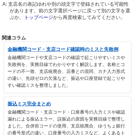
支店名の表記ゆれや別の頭文字で登録されている可能性
があります。前の文字選択ページに戻って別の文字を選
ぶか、
トップページ
から再度検索してみてください。
関連コラム
金融機関コード・支店コード確認時のミスと失敗例
金融機関コードや支店コードの確認で起こりやすいミスや
失敗例を、実務目線でわかりやすく解説します。名称とコ
ードの不一致、支店統廃合、店番との混同、カナ入力形式
の違い、先頭ゼロの欠落など、振込や口座登録で起こりや
すい確認ミスを整理しました。
振込ミス完全まとめ
金融機関コード・支店コード・口座番号の入力ミスや確認
漏れによる振込エラー、誤振込の原因を実務目線で整理し
ました。合併前コードの使用、支店統廃合、ゆうちょ銀行
の番号形式の違い、口座番号の入力ミスなど、よくあるト