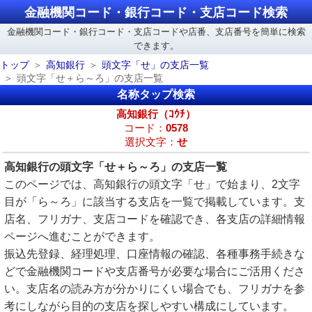
金融機関コード・銀行コード・支店コード検索
金融機関コード・銀行コード・支店コードや店番、支店番号を簡単に検索
できます。
トップ
高知銀行
頭文字「せ」の支店一覧
頭文字「せ＋ら～ろ」の支店一覧
名称タップ検索
高知銀行（ｺｳﾁ）
コード：
0578
選択文字：
せ
高知銀行の頭文字「せ＋ら～ろ」の支店一覧
このページでは、高知銀行の頭文字「せ」で始まり、2文字
目が「ら～ろ」に該当する支店を一覧で掲載しています。支
店名、フリガナ、支店コードを確認でき、各支店の詳細情報
ページへ進むことができます。
振込先登録、経理処理、口座情報の確認、各種事務手続きな
どで金融機関コードや支店番号が必要な場合にご活用くださ
い。支店名の読み方が分かりにくい場合でも、フリガナを参
考にしながら目的の支店を探しやすい構成にしています。