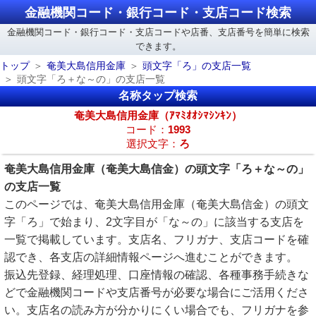
金融機関コード・銀行コード・支店コード検索
金融機関コード・銀行コード・支店コードや店番、支店番号を簡単に検索
できます。
トップ
奄美大島信用金庫
頭文字「ろ」の支店一覧
頭文字「ろ＋な～の」の支店一覧
名称タップ検索
奄美大島信用金庫（ｱﾏﾐｵｵｼﾏｼﾝｷﾝ）
コード：
1993
選択文字：
ろ
奄美大島信用金庫（奄美大島信金）の頭文字「ろ＋な～の」
の支店一覧
このページでは、奄美大島信用金庫（奄美大島信金）の頭文
字「ろ」で始まり、2文字目が「な～の」に該当する支店を
一覧で掲載しています。支店名、フリガナ、支店コードを確
認でき、各支店の詳細情報ページへ進むことができます。
振込先登録、経理処理、口座情報の確認、各種事務手続きな
どで金融機関コードや支店番号が必要な場合にご活用くださ
い。支店名の読み方が分かりにくい場合でも、フリガナを参