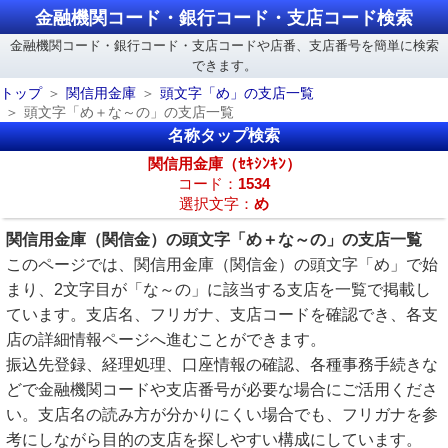
金融機関コード・銀行コード・支店コード検索
金融機関コード・銀行コード・支店コードや店番、支店番号を簡単に検索
できます。
トップ
関信用金庫
頭文字「め」の支店一覧
頭文字「め＋な～の」の支店一覧
名称タップ検索
関信用金庫（ｾｷｼﾝｷﾝ）
コード：
1534
選択文字：
め
関信用金庫（関信金）の頭文字「め＋な～の」の支店一覧
このページでは、関信用金庫（関信金）の頭文字「め」で始
まり、2文字目が「な～の」に該当する支店を一覧で掲載し
ています。支店名、フリガナ、支店コードを確認でき、各支
店の詳細情報ページへ進むことができます。
振込先登録、経理処理、口座情報の確認、各種事務手続きな
どで金融機関コードや支店番号が必要な場合にご活用くださ
い。支店名の読み方が分かりにくい場合でも、フリガナを参
考にしながら目的の支店を探しやすい構成にしています。