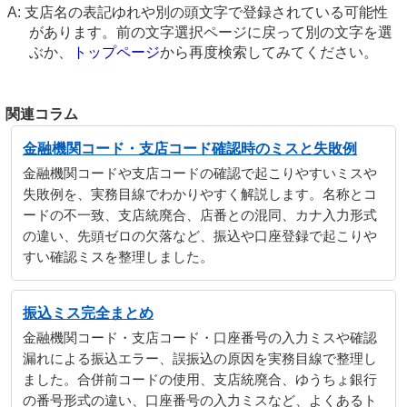
支店名の表記ゆれや別の頭文字で登録されている可能性
があります。前の文字選択ページに戻って別の文字を選
ぶか、
トップページ
から再度検索してみてください。
関連コラム
金融機関コード・支店コード確認時のミスと失敗例
金融機関コードや支店コードの確認で起こりやすいミスや
失敗例を、実務目線でわかりやすく解説します。名称とコ
ードの不一致、支店統廃合、店番との混同、カナ入力形式
の違い、先頭ゼロの欠落など、振込や口座登録で起こりや
すい確認ミスを整理しました。
振込ミス完全まとめ
金融機関コード・支店コード・口座番号の入力ミスや確認
漏れによる振込エラー、誤振込の原因を実務目線で整理し
ました。合併前コードの使用、支店統廃合、ゆうちょ銀行
の番号形式の違い、口座番号の入力ミスなど、よくあるト