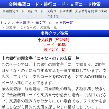
金融機関コード・銀行コード・支店コード検索
金融機関コード・銀行コード・支店コードや店番、支店番号を簡単に検索
できます。
トップ
十六銀行
頭文字「に」の支店一覧
頭文字「に＋な～の」の支店一覧
名称タップ検索
十六銀行（ｼﾞﾕｳﾛｸ）
コード：
0153
選択文字：
に
十六銀行の頭文字「に＋な～の」の支店一覧
このページでは、十六銀行の頭文字「に」で始まり、2文字
目が「な～の」に該当する支店を一覧で掲載しています。支
店名、フリガナ、支店コードを確認でき、各支店の詳細情報
ページへ進むことができます。
振込先登録、経理処理、口座情報の確認、各種事務手続きな
どで金融機関コードや支店番号が必要な場合にご活用くださ
い。支店名の読み方が分かりにくい場合でも、フリガナを参
考にしながら目的の支店を探しやすい構成にしています。