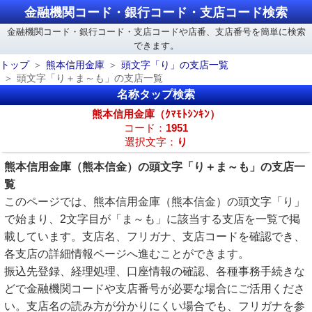
金融機関コード・銀行コード・支店コード検索
金融機関コード・銀行コード・支店コードや店番、支店番号を簡単に検索
できます。
トップ
熊本信用金庫
頭文字「り」の支店一覧
頭文字「り＋ま～も」の支店一覧
名称タップ検索
熊本信用金庫（ｸﾏﾓﾄｼﾝｷﾝ）
コード：
1951
選択文字：
り
熊本信用金庫（熊本信金）の頭文字「り＋ま～も」の支店一
覧
このページでは、熊本信用金庫（熊本信金）の頭文字「り」
で始まり、2文字目が「ま～も」に該当する支店を一覧で掲
載しています。支店名、フリガナ、支店コードを確認でき、
各支店の詳細情報ページへ進むことができます。
振込先登録、経理処理、口座情報の確認、各種事務手続きな
どで金融機関コードや支店番号が必要な場合にご活用くださ
い。支店名の読み方が分かりにくい場合でも、フリガナを参