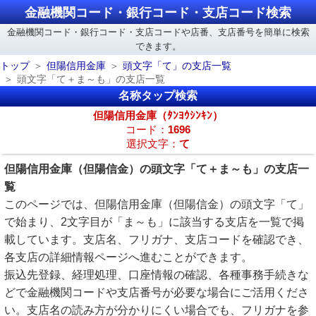
金融機関コード・銀行コード・支店コード検索
金融機関コード・銀行コード・支店コードや店番、支店番号を簡単に検索
できます。
トップ
但陽信用金庫
頭文字「て」の支店一覧
頭文字「て＋ま～も」の支店一覧
名称タップ検索
但陽信用金庫（ﾀﾝﾖｳｼﾝｷﾝ）
コード：
1696
選択文字：
て
但陽信用金庫（但陽信金）の頭文字「て＋ま～も」の支店一
覧
このページでは、但陽信用金庫（但陽信金）の頭文字「て」
で始まり、2文字目が「ま～も」に該当する支店を一覧で掲
載しています。支店名、フリガナ、支店コードを確認でき、
各支店の詳細情報ページへ進むことができます。
振込先登録、経理処理、口座情報の確認、各種事務手続きな
どで金融機関コードや支店番号が必要な場合にご活用くださ
い。支店名の読み方が分かりにくい場合でも、フリガナを参