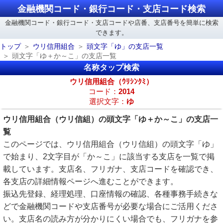
金融機関コード・銀行コード・支店コード検索
金融機関コード・銀行コード・支店コードや店番、支店番号を簡単に検索
できます。
トップ
ウリ信用組合
頭文字「ゆ」の支店一覧
頭文字「ゆ＋か～こ」の支店一覧
名称タップ検索
ウリ信用組合（ｳﾘｼﾝｸﾐ）
コード：
2014
選択文字：
ゆ
ウリ信用組合（ウリ信組）の頭文字「ゆ＋か～こ」の支店一
覧
このページでは、ウリ信用組合（ウリ信組）の頭文字「ゆ」
で始まり、2文字目が「か～こ」に該当する支店を一覧で掲
載しています。支店名、フリガナ、支店コードを確認でき、
各支店の詳細情報ページへ進むことができます。
振込先登録、経理処理、口座情報の確認、各種事務手続きな
どで金融機関コードや支店番号が必要な場合にご活用くださ
い。支店名の読み方が分かりにくい場合でも、フリガナを参