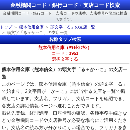
金融機関コード・銀行コード・支店コード検索
金融機関コード・銀行コード・支店コードや店番、支店番号を簡単に検索
できます。
トップ
熊本信用金庫
頭文字「る」の支店一覧
頭文字「る＋か～こ」の支店一覧
名称タップ検索
熊本信用金庫（ｸﾏﾓﾄｼﾝｷﾝ）
コード：
1951
選択文字：
る
熊本信用金庫（熊本信金）の頭文字「る＋か～こ」の支店一
覧
このページでは、熊本信用金庫（熊本信金）の頭文字「る」
で始まり、2文字目が「か～こ」に該当する支店を一覧で掲
載しています。支店名、フリガナ、支店コードを確認でき、
各支店の詳細情報ページへ進むことができます。
振込先登録、経理処理、口座情報の確認、各種事務手続きな
どで金融機関コードや支店番号が必要な場合にご活用くださ
い。支店名の読み方が分かりにくい場合でも、フリガナを参