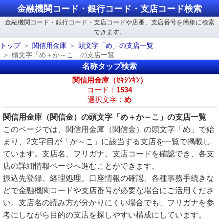
金融機関コード・銀行コード・支店コード検索
金融機関コード・銀行コード・支店コードや店番、支店番号を簡単に検索
できます。
トップ
関信用金庫
頭文字「め」の支店一覧
頭文字「め＋か～こ」の支店一覧
名称タップ検索
関信用金庫（ｾｷｼﾝｷﾝ）
コード：
1534
選択文字：
め
関信用金庫（関信金）の頭文字「め＋か～こ」の支店一覧
このページでは、関信用金庫（関信金）の頭文字「め」で始
まり、2文字目が「か～こ」に該当する支店を一覧で掲載し
ています。支店名、フリガナ、支店コードを確認でき、各支
店の詳細情報ページへ進むことができます。
振込先登録、経理処理、口座情報の確認、各種事務手続きな
どで金融機関コードや支店番号が必要な場合にご活用くださ
い。支店名の読み方が分かりにくい場合でも、フリガナを参
考にしながら目的の支店を探しやすい構成にしています。