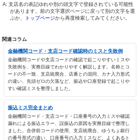
支店名の表記ゆれや別の頭文字で登録されている可能性
があります。前の文字選択ページに戻って別の文字を選
ぶか、
トップページ
から再度検索してみてください。
関連コラム
金融機関コード・支店コード確認時のミスと失敗例
金融機関コードや支店コードの確認で起こりやすいミスや
失敗例を、実務目線でわかりやすく解説します。名称とコ
ードの不一致、支店統廃合、店番との混同、カナ入力形式
の違い、先頭ゼロの欠落など、振込や口座登録で起こりや
すい確認ミスを整理しました。
振込ミス完全まとめ
金融機関コード・支店コード・口座番号の入力ミスや確認
漏れによる振込エラー、誤振込の原因を実務目線で整理し
ました。合併前コードの使用、支店統廃合、ゆうちょ銀行
の番号形式の違い、口座番号の入力ミスなど、よくあるト