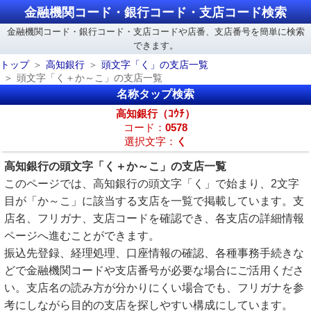
金融機関コード・銀行コード・支店コード検索
金融機関コード・銀行コード・支店コードや店番、支店番号を簡単に検索
できます。
トップ
高知銀行
頭文字「く」の支店一覧
頭文字「く＋か～こ」の支店一覧
名称タップ検索
高知銀行（ｺｳﾁ）
コード：
0578
選択文字：
く
高知銀行の頭文字「く＋か～こ」の支店一覧
このページでは、高知銀行の頭文字「く」で始まり、2文字
目が「か～こ」に該当する支店を一覧で掲載しています。支
店名、フリガナ、支店コードを確認でき、各支店の詳細情報
ページへ進むことができます。
振込先登録、経理処理、口座情報の確認、各種事務手続きな
どで金融機関コードや支店番号が必要な場合にご活用くださ
い。支店名の読み方が分かりにくい場合でも、フリガナを参
考にしながら目的の支店を探しやすい構成にしています。