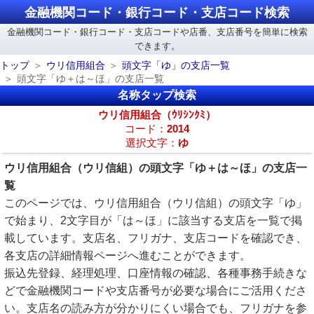
金融機関コード・銀行コード・支店コード検索
金融機関コード・銀行コード・支店コードや店番、支店番号を簡単に検索
できます。
トップ
ウリ信用組合
頭文字「ゆ」の支店一覧
頭文字「ゆ＋は～ほ」の支店一覧
名称タップ検索
ウリ信用組合（ｳﾘｼﾝｸﾐ）
コード：
2014
選択文字：
ゆ
ウリ信用組合（ウリ信組）の頭文字「ゆ＋は～ほ」の支店一
覧
このページでは、ウリ信用組合（ウリ信組）の頭文字「ゆ」
で始まり、2文字目が「は～ほ」に該当する支店を一覧で掲
載しています。支店名、フリガナ、支店コードを確認でき、
各支店の詳細情報ページへ進むことができます。
振込先登録、経理処理、口座情報の確認、各種事務手続きな
どで金融機関コードや支店番号が必要な場合にご活用くださ
い。支店名の読み方が分かりにくい場合でも、フリガナを参