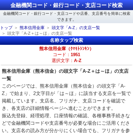
金融機関コード・銀行コード・支店コード検索
金融機関コード・銀行コード・支店コードや店番、支店番号を簡単に検索
できます。
トップ
熊本信用金庫
頭文字「A-Z」の支店一覧
頭文字「A-Z＋は～ほ」の支店一覧
名称タップ検索
熊本信用金庫（ｸﾏﾓﾄｼﾝｷﾝ）
コード：
1951
選択文字：
A-Z
熊本信用金庫（熊本信金）の頭文字「A-Z＋は～ほ」の支店
一覧
このページでは、熊本信用金庫（熊本信金）の頭文字「A-
Z」で始まり、2文字目が「は～ほ」に該当する支店を一覧で
掲載しています。支店名、フリガナ、支店コードを確認で
き、各支店の詳細情報ページへ進むことができます。
振込先登録、経理処理、口座情報の確認、各種事務手続きな
どで金融機関コードや支店番号が必要な場合にご活用くださ
い。支店名の読み方が分かりにくい場合でも、フリガナを参