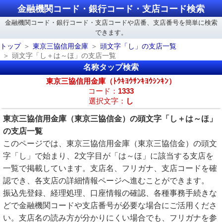
金融機関コード・銀行コード・支店コード検索
金融機関コード・銀行コード・支店コードや店番、支店番号を簡単に検索
できます。
トップ
東京三協信用金庫
頭文字「し」の支店一覧
頭文字「し＋は～ほ」の支店一覧
名称タップ検索
東京三協信用金庫（ﾄｳｷﾖｳｻﾝｷﾖｳｼﾝｷﾝ）
コード：
1333
選択文字：
し
東京三協信用金庫（東京三協信金）の頭文字「し＋は～ほ」
の支店一覧
このページでは、東京三協信用金庫（東京三協信金）の頭文
字「し」で始まり、2文字目が「は～ほ」に該当する支店を
一覧で掲載しています。支店名、フリガナ、支店コードを確
認でき、各支店の詳細情報ページへ進むことができます。
振込先登録、経理処理、口座情報の確認、各種事務手続きな
どで金融機関コードや支店番号が必要な場合にご活用くださ
い。支店名の読み方が分かりにくい場合でも、フリガナを参