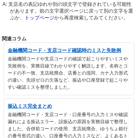
支店名の表記ゆれや別の頭文字で登録されている可能性
があります。前の文字選択ページに戻って別の文字を選
ぶか、
トップページ
から再度検索してみてください。
関連コラム
金融機関コード・支店コード確認時のミスと失敗例
金融機関コードや支店コードの確認で起こりやすいミスや
失敗例を、実務目線でわかりやすく解説します。名称とコ
ードの不一致、支店統廃合、店番との混同、カナ入力形式
の違い、先頭ゼロの欠落など、振込や口座登録で起こりや
すい確認ミスを整理しました。
振込ミス完全まとめ
金融機関コード・支店コード・口座番号の入力ミスや確認
漏れによる振込エラー、誤振込の原因を実務目線で整理し
ました。合併前コードの使用、支店統廃合、ゆうちょ銀行
の番号形式の違い、口座番号の入力ミスなど、よくあるト