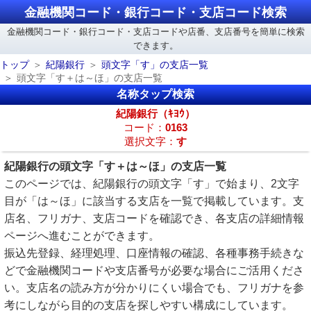
金融機関コード・銀行コード・支店コード検索
金融機関コード・銀行コード・支店コードや店番、支店番号を簡単に検索
できます。
トップ
紀陽銀行
頭文字「す」の支店一覧
頭文字「す＋は～ほ」の支店一覧
名称タップ検索
紀陽銀行（ｷﾖｳ）
コード：
0163
選択文字：
す
紀陽銀行の頭文字「す＋は～ほ」の支店一覧
このページでは、紀陽銀行の頭文字「す」で始まり、2文字
目が「は～ほ」に該当する支店を一覧で掲載しています。支
店名、フリガナ、支店コードを確認でき、各支店の詳細情報
ページへ進むことができます。
振込先登録、経理処理、口座情報の確認、各種事務手続きな
どで金融機関コードや支店番号が必要な場合にご活用くださ
い。支店名の読み方が分かりにくい場合でも、フリガナを参
考にしながら目的の支店を探しやすい構成にしています。