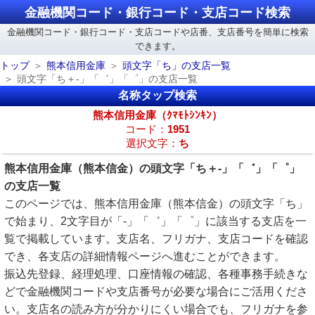
金融機関コード・銀行コード・支店コード検索
金融機関コード・銀行コード・支店コードや店番、支店番号を簡単に検索
できます。
トップ
熊本信用金庫
頭文字「ち」の支店一覧
頭文字「ち＋-」「゛」「゜」の支店一覧
名称タップ検索
熊本信用金庫（ｸﾏﾓﾄｼﾝｷﾝ）
コード：
1951
選択文字：
ち
熊本信用金庫（熊本信金）の頭文字「ち＋-」「゛」「゜」
の支店一覧
このページでは、熊本信用金庫（熊本信金）の頭文字「ち」
で始まり、2文字目が「-」「゛」「゜」に該当する支店を一
覧で掲載しています。支店名、フリガナ、支店コードを確認
でき、各支店の詳細情報ページへ進むことができます。
振込先登録、経理処理、口座情報の確認、各種事務手続きな
どで金融機関コードや支店番号が必要な場合にご活用くださ
い。支店名の読み方が分かりにくい場合でも、フリガナを参