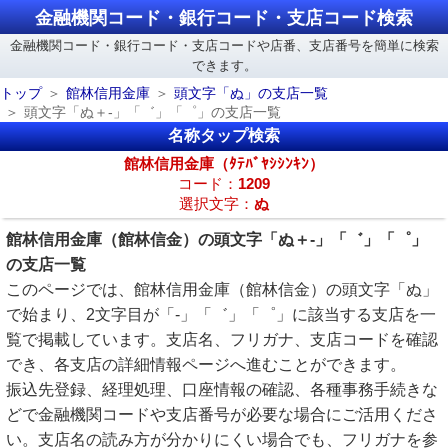
金融機関コード・銀行コード・支店コード検索
金融機関コード・銀行コード・支店コードや店番、支店番号を簡単に検索
できます。
トップ
館林信用金庫
頭文字「ぬ」の支店一覧
頭文字「ぬ＋-」「゛」「゜」の支店一覧
名称タップ検索
館林信用金庫（ﾀﾃﾊﾞﾔｼｼﾝｷﾝ）
コード：
1209
選択文字：
ぬ
館林信用金庫（館林信金）の頭文字「ぬ＋-」「゛」「゜」
の支店一覧
このページでは、館林信用金庫（館林信金）の頭文字「ぬ」
で始まり、2文字目が「-」「゛」「゜」に該当する支店を一
覧で掲載しています。支店名、フリガナ、支店コードを確認
でき、各支店の詳細情報ページへ進むことができます。
振込先登録、経理処理、口座情報の確認、各種事務手続きな
どで金融機関コードや支店番号が必要な場合にご活用くださ
い。支店名の読み方が分かりにくい場合でも、フリガナを参