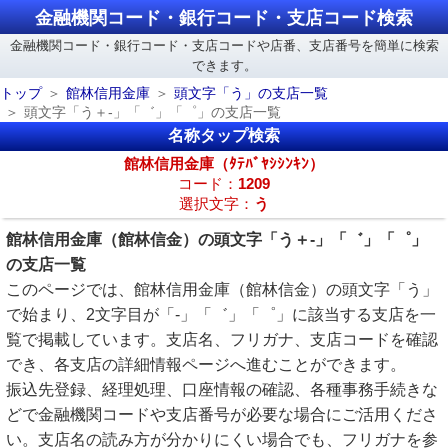
金融機関コード・銀行コード・支店コード検索
金融機関コード・銀行コード・支店コードや店番、支店番号を簡単に検索
できます。
トップ
館林信用金庫
頭文字「う」の支店一覧
頭文字「う＋-」「゛」「゜」の支店一覧
名称タップ検索
館林信用金庫（ﾀﾃﾊﾞﾔｼｼﾝｷﾝ）
コード：
1209
選択文字：
う
館林信用金庫（館林信金）の頭文字「う＋-」「゛」「゜」
の支店一覧
このページでは、館林信用金庫（館林信金）の頭文字「う」
で始まり、2文字目が「-」「゛」「゜」に該当する支店を一
覧で掲載しています。支店名、フリガナ、支店コードを確認
でき、各支店の詳細情報ページへ進むことができます。
振込先登録、経理処理、口座情報の確認、各種事務手続きな
どで金融機関コードや支店番号が必要な場合にご活用くださ
い。支店名の読み方が分かりにくい場合でも、フリガナを参