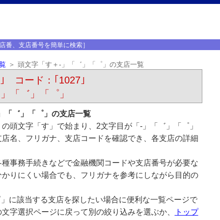
店番、支店番号を簡単に検索］
覧
頭文字「す＋-」「゛」「゜」の支店一覧
｣ コード：｢1027｣
-」「゛」「゜」
」「゛」「゜」の支店一覧
の頭文字「す」で始まり、2文字目が「-」「゛」「゜」
支店名、フリガナ、支店コードを確認でき、各支店の詳細
各種事務手続きなどで金融機関コードや支店番号が必要な
分かりにくい場合でも、フリガナを参考にしながら目的の
゜」に該当する支店を探したい場合に便利な一覧ページで
の文字選択ページに戻って別の絞り込みを選ぶか、
トップ