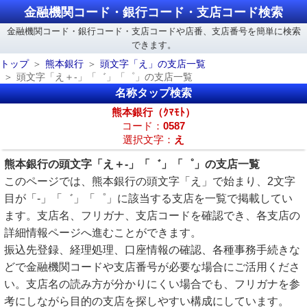
金融機関コード・銀行コード・支店コード検索
金融機関コード・銀行コード・支店コードや店番、支店番号を簡単に検索
できます。
トップ
熊本銀行
頭文字「え」の支店一覧
頭文字「え＋-」「゛」「゜」の支店一覧
名称タップ検索
熊本銀行（ｸﾏﾓﾄ）
コード：
0587
選択文字：
え
熊本銀行の頭文字「え＋-」「゛」「゜」の支店一覧
このページでは、熊本銀行の頭文字「え」で始まり、2文字
目が「-」「゛」「゜」に該当する支店を一覧で掲載してい
ます。支店名、フリガナ、支店コードを確認でき、各支店の
詳細情報ページへ進むことができます。
振込先登録、経理処理、口座情報の確認、各種事務手続きな
どで金融機関コードや支店番号が必要な場合にご活用くださ
い。支店名の読み方が分かりにくい場合でも、フリガナを参
考にしながら目的の支店を探しやすい構成にしています。