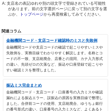
支店名の表記ゆれや別の頭文字で登録されている可能性
があります。前の文字選択ページに戻って別の文字を選
ぶか、
トップページ
から再度検索してみてください。
関連コラム
金融機関コード・支店コード確認時のミスと失敗例
金融機関コードや支店コードの確認で起こりやすいミスや
失敗例を、実務目線でわかりやすく解説します。名称とコ
ードの不一致、支店統廃合、店番との混同、カナ入力形式
の違い、先頭ゼロの欠落など、振込や口座登録で起こりや
すい確認ミスを整理しました。
振込ミス完全まとめ
金融機関コード・支店コード・口座番号の入力ミスや確認
漏れによる振込エラー、誤振込の原因を実務目線で整理し
ました。合併前コードの使用、支店統廃合、ゆうちょ銀行
の番号形式の違い、口座番号の入力ミスなど、よくあるト