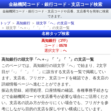
金融機関コード・銀行コード・支店コード検索
金融機関コード・銀行コード・支店コードや店番、支店番号を簡単に検索
できます。
トップ
高知銀行
頭文字「へ」の支店一覧
頭文字「へ＋-」「゛」「゜」の支店一覧
名称タップ検索
高知銀行（ｺｳﾁ）
コード：
0578
選択文字：
へ
高知銀行の頭文字「へ＋-」「゛」「゜」の支店一覧
このページでは、高知銀行の頭文字「へ」で始まり、2文字
目が「-」「゛」「゜」に該当する支店を一覧で掲載してい
ます。支店名、フリガナ、支店コードを確認でき、各支店の
詳細情報ページへ進むことができます。
振込先登録、経理処理、口座情報の確認、各種事務手続きな
どで金融機関コードや支店番号が必要な場合にご活用くださ
い。支店名の読み方が分かりにくい場合でも、フリガナを参
考にしながら目的の支店を探しやすい構成にしています。