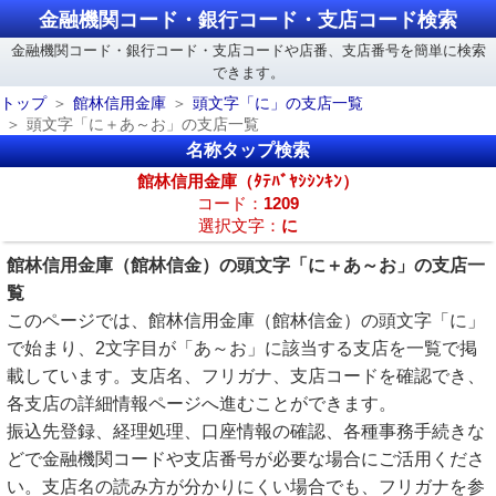
金融機関コード・銀行コード・支店コード検索
金融機関コード・銀行コード・支店コードや店番、支店番号を簡単に検索
できます。
トップ
館林信用金庫
頭文字「に」の支店一覧
頭文字「に＋あ～お」の支店一覧
名称タップ検索
館林信用金庫（ﾀﾃﾊﾞﾔｼｼﾝｷﾝ）
コード：
1209
選択文字：
に
館林信用金庫（館林信金）の頭文字「に＋あ～お」の支店一
覧
このページでは、館林信用金庫（館林信金）の頭文字「に」
で始まり、2文字目が「あ～お」に該当する支店を一覧で掲
載しています。支店名、フリガナ、支店コードを確認でき、
各支店の詳細情報ページへ進むことができます。
振込先登録、経理処理、口座情報の確認、各種事務手続きな
どで金融機関コードや支店番号が必要な場合にご活用くださ
い。支店名の読み方が分かりにくい場合でも、フリガナを参