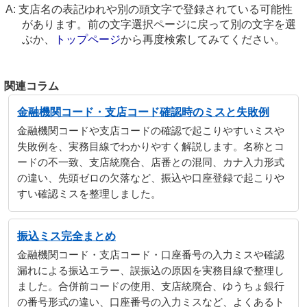
支店名の表記ゆれや別の頭文字で登録されている可能性
があります。前の文字選択ページに戻って別の文字を選
ぶか、
トップページ
から再度検索してみてください。
関連コラム
金融機関コード・支店コード確認時のミスと失敗例
金融機関コードや支店コードの確認で起こりやすいミスや
失敗例を、実務目線でわかりやすく解説します。名称とコ
ードの不一致、支店統廃合、店番との混同、カナ入力形式
の違い、先頭ゼロの欠落など、振込や口座登録で起こりや
すい確認ミスを整理しました。
振込ミス完全まとめ
金融機関コード・支店コード・口座番号の入力ミスや確認
漏れによる振込エラー、誤振込の原因を実務目線で整理し
ました。合併前コードの使用、支店統廃合、ゆうちょ銀行
の番号形式の違い、口座番号の入力ミスなど、よくあるト