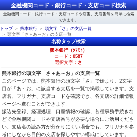
金融機関コード・銀行コード・支店コード検索
金融機関コード・銀行コード・支店コードや店番、支店番号を簡単に検索
できます。
トップ
熊本銀行
頭文字「さ」の支店一覧
頭文字「さ＋あ～お」の支店一覧
名称タップ検索
熊本銀行（ｸﾏﾓﾄ）
コード：
0587
選択文字：
さ
熊本銀行の頭文字「さ＋あ～お」の支店一覧
このページでは、熊本銀行の頭文字「さ」で始まり、2文字
目が「あ～お」に該当する支店を一覧で掲載しています。支
店名、フリガナ、支店コードを確認でき、各支店の詳細情報
ページへ進むことができます。
振込先登録、経理処理、口座情報の確認、各種事務手続きな
どで金融機関コードや支店番号が必要な場合にご活用くださ
い。支店名の読み方が分かりにくい場合でも、フリガナを参
考にしながら目的の支店を探しやすい構成にしています。