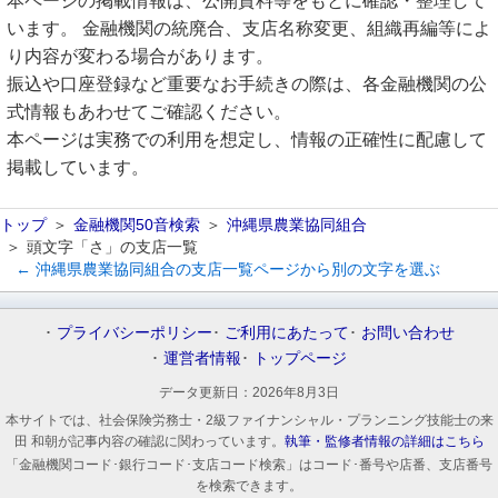
本ページの掲載情報は、公開資料等をもとに確認・整理して
います。 金融機関の統廃合、支店名称変更、組織再編等によ
り内容が変わる場合があります。
振込や口座登録など重要なお手続きの際は、各金融機関の公
式情報もあわせてご確認ください。
本ページは実務での利用を想定し、情報の正確性に配慮して
掲載しています。
トップ
金融機関50音検索
沖縄県農業協同組合
頭文字「さ」の支店一覧
← 沖縄県農業協同組合の支店一覧ページから別の文字を選ぶ
プライバシーポリシー
ご利用にあたって
お問い合わせ
運営者情報
トップページ
データ更新日：
2026年8月3日
本サイトでは、社会保険労務士・2級ファイナンシャル・プランニング技能士の来
田 和朝が記事内容の確認に関わっています。
執筆・監修者情報の詳細はこちら
「金融機関コード･銀行コード･支店コード検索」はコード･番号や店番、支店番号
を検索できます。