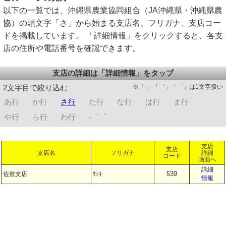
以下の一覧では、沖縄県農業協同組合（JA沖縄県・沖縄県農
協）の頭文字「さ」から始まる支店名、フリガナ、支店コー
ドを掲載しています。 「詳細情報」をクリックすると、各支
店の住所や電話番号を確認できます。
支店の詳細は「詳細情報」をタップ
※「-」「゛」「゜」は1文字扱い
2文字目で絞り込む
あ行
か行
さ行
た行
な行
は行
ま行
や行
ら行
わ行
-゛゜
支店
支店
支店名
フリガナ
詳細
コード
画面へ
詳細
539
佐敷支店
ｻｼｷ
情報