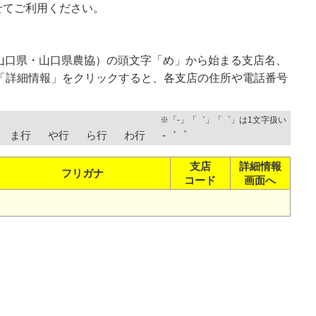
せてご利用ください。
山口県・山口県農協）の頭文字「め」から始まる支店名、
「詳細情報」をクリックすると、各支店の住所や電話番号
※「-」「゛」「゜」は1文字扱い
ま行
や行
ら行
わ行
-゛゜
支店
詳細情報
フリガナ
コード
画面へ