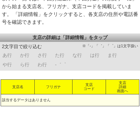
から始まる支店名、フリガナ、支店コードを掲載していま
す。 「詳細情報」をクリックすると、各支店の住所や電話番
号を確認できます。
支店の詳細は「詳細情報」をタップ
※「-」「゛」「゜」は1文字扱い
2文字目で絞り込む
あ行
か行
さ行
た行
な行
は行
ま行
や行
ら行
わ行
-゛゜
支店
支店
支店名
フリガナ
詳細
コード
画面へ
該当するデータはありません