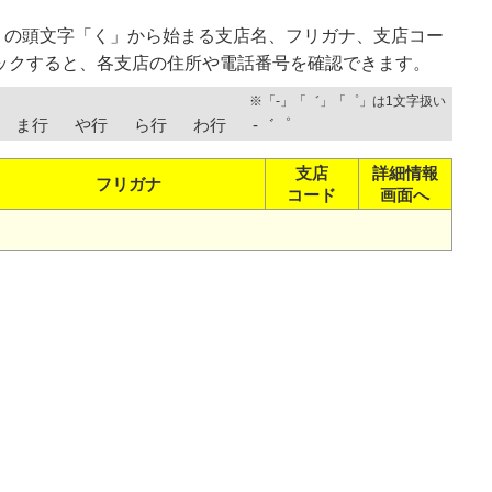
）の頭文字「く」から始まる支店名、フリガナ、支店コー
ックすると、各支店の住所や電話番号を確認できます。
※「-」「゛」「゜」は1文字扱い
ま行
や行
ら行
わ行
-゛゜
支店
詳細情報
フリガナ
コード
画面へ