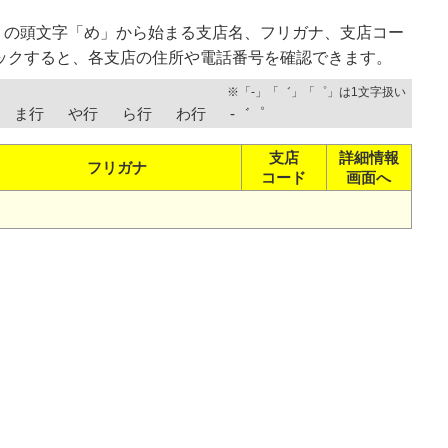
）の頭文字「め」から始まる支店名、フリガナ、支店コー
ックすると、各支店の住所や電話番号を確認できます。
※「-」「゛」「゜」は1文字扱い
ま行
や行
ら行
わ行
-゛゜
支店
詳細情報
フリガナ
コード
画面へ