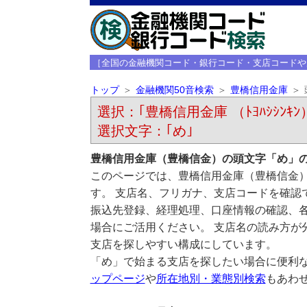
［全国の金融機関コード・銀行コード・支店コードや
トップ
金融機関50音検索
豊橋信用金庫
選択：｢豊橋信用金庫 （ﾄﾖﾊｼｼﾝｷﾝ
選択文字：｢め｣
豊橋信用金庫（豊橋信金）の頭文字「め」
このページでは、豊橋信用金庫（豊橋信金
す。 支店名、フリガナ、支店コードを確認
振込先登録、経理処理、口座情報の確認、
場合にご活用ください。 支店名の読み方が
支店を探しやすい構成にしています。
「め」で始まる支店を探したい場合に便利
ップページ
や
所在地別・業態別検索
もあわ