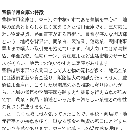
豊橋信用金庫の特徴
豊橋信用金庫は、東三河の中核都市である豊橋を中心に、地
域の産業と暮らしを長く支えてきた信用金庫です。三河港に
近い物流拠点、路面電車が走る市街地、農業が盛んな周辺部
という土地柄を背景に、商業者、製造業、運送業、農関連事
業者まで幅広い取引先を抱えています。個人向けでは給与振
込、年金受取、住宅ローン、資産運用など生活密着のサービ
スがそろい、地元での使いやすさに定評があります。
豊橋は県東部の玄関口として人と物の流れが多く、地元企業
には設備更新や資金繰り、販路拡大の相談が絶えません。豊
橋信用金庫は、こうした現場感のある相談に寄り添いなが
ら、地域の景気や季節要因を踏まえた提案を行える点が強み
です。農業・食品・輸送といった東三河らしい業種との相性
の良さも見逃せません。
また、長く地域に根を張ってきたことで、学校・商店街・地
元行事との接点も多く、単なる預金や融資の窓口にとどまら
ない存在感があります。東三河の暮らしの温度感を理解し、