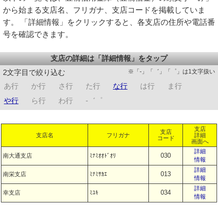
から始まる支店名、フリガナ、支店コードを掲載していま
す。 「詳細情報」をクリックすると、各支店の住所や電話番
号を確認できます。
支店の詳細は「詳細情報」をタップ
※「-」「゛」「゜」は1文字扱い
2文字目で絞り込む
あ行
か行
さ行
た行
な行
は行
ま行
や行
ら行
わ行
-゛゜
支店
支店
支店名
フリガナ
詳細
コード
画面へ
詳細
030
南大通支店
ﾐﾅﾐｵｵﾄﾞｵﾘ
情報
詳細
013
南栄支店
ﾐﾅﾐｻｶｴ
情報
詳細
034
幸支店
ﾐﾕｷ
情報