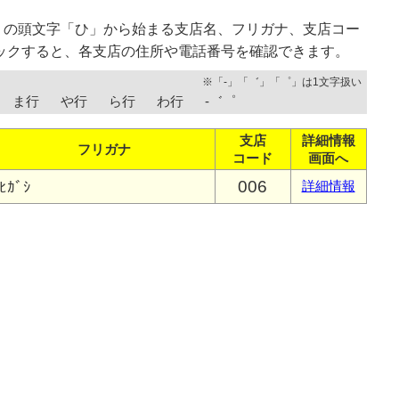
）の頭文字「ひ」から始まる支店名、フリガナ、支店コー
ックすると、各支店の住所や電話番号を確認できます。
※「-」「゛」「゜」は1文字扱い
ま行
や行
ら行
わ行
-゛゜
支店
詳細情報
フリガナ
コード
画面へ
006
ﾋｶﾞｼ
詳細情報