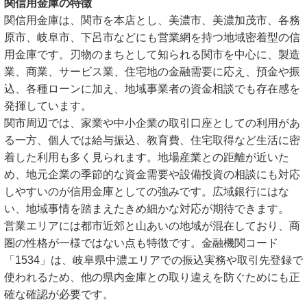
関信用金庫の特徴
関信用金庫は、関市を本店とし、美濃市、美濃加茂市、各務
原市、岐阜市、下呂市などにも営業網を持つ地域密着型の信
用金庫です。刃物のまちとして知られる関市を中心に、製造
業、商業、サービス業、住宅地の金融需要に応え、預金や振
込、各種ローンに加え、地域事業者の資金相談でも存在感を
発揮しています。
関市周辺では、家業や中小企業の取引口座としての利用があ
る一方、個人では給与振込、教育費、住宅取得など生活に密
着した利用も多く見られます。地場産業との距離が近いた
め、地元企業の季節的な資金需要や設備投資の相談にも対応
しやすいのが信用金庫としての強みです。広域銀行にはな
い、地域事情を踏まえたきめ細かな対応が期待できます。
営業エリアには都市近郊と山あいの地域が混在しており、商
圏の性格が一様ではない点も特徴です。金融機関コード
「1534」は、岐阜県中濃エリアでの振込実務や取引先登録で
使われるため、他の県内金庫との取り違えを防ぐためにも正
確な確認が必要です。