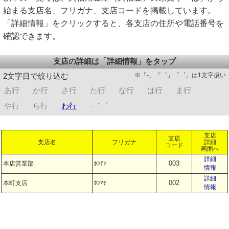
始まる支店名、フリガナ、支店コードを掲載しています。
「詳細情報」をクリックすると、各支店の住所や電話番号を
確認できます。
支店の詳細は「詳細情報」をタップ
※「-」「゛」「゜」は1文字扱い
2文字目で絞り込む
あ行
か行
さ行
た行
な行
は行
ま行
や行
ら行
わ行
-゛゜
支店
支店
支店名
フリガナ
詳細
コード
画面へ
詳細
003
本店営業部
ﾎﾝﾃﾝ
情報
詳細
002
本町支店
ﾎﾝﾏﾁ
情報